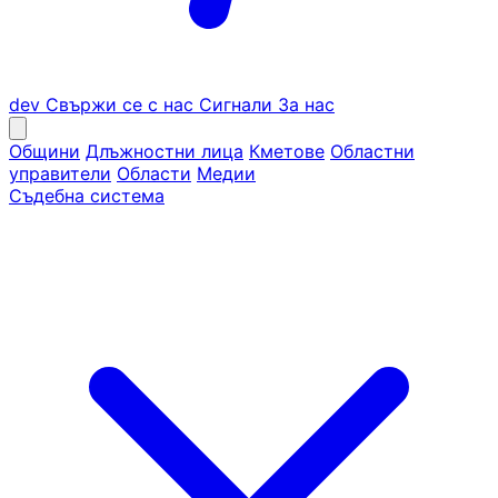
dev
Свържи се с нас
Сигнали
За нас
Общини
Длъжностни лица
Кметове
Областни
управители
Области
Медии
Съдебна система