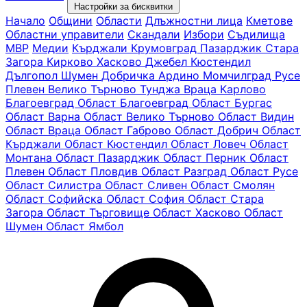
Настройки за бисквитки
Начало
Общини
Области
Длъжностни лица
Кметове
Областни управители
Скандали
Избори
Съдилища
МВР
Медии
Кърджали
Крумовград
Пазарджик
Стара
Загора
Кирково
Хасково
Джебел
Кюстендил
Дългопол
Шумен
Добричка
Ардино
Момчилград
Русе
Плевен
Велико Търново
Тунджа
Враца
Карлово
Благоевград
Oбласт Благоевград
Област Бургас
Област Варна
Област Велико Търново
Област Видин
Област Враца
Област Габрово
Област Добрич
Област
Кърджали
Област Кюстендил
Област Ловеч
Област
Монтана
Област Пазарджик
Област Перник
Област
Плевен
Област Пловдив
Област Разград
Област Русе
Област Силистра
Област Сливен
Област Смолян
Област Софийска
Област София
Област Стара
Загора
Област Търговище
Област Хасково
Област
Шумен
Област Ямбол