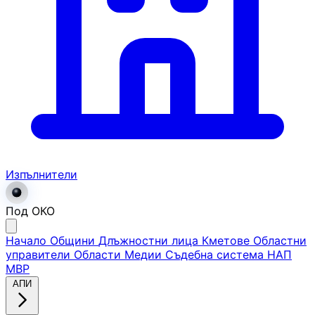
Изпълнители
Под ОКО
Начало
Общини
Длъжностни лица
Кметове
Областни
управители
Области
Медии
Съдебна система
НАП
МВР
АПИ