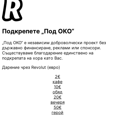
Подкрепете „Под ОКО“
„Под ОКО“ е независим доброволчески проект без
държавно финансиране, реклами или спонсори.
Съществуваме благодарение единствено на
подкрепата на хора като Вас.
Дарение чрез Revolut (евро)
2€
кафе
10€
обяд
20€
вечеря
50€
герой