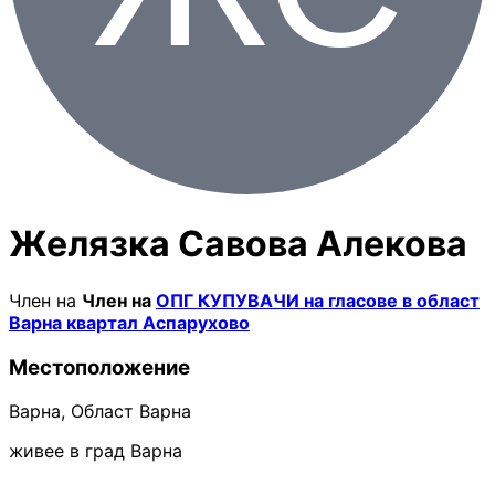
Желязка Савова Алекова
Член на
Член на
ОПГ КУПУВАЧИ на гласове в област
Варна квартал Аспарухово
Местоположение
Варна, Област Варна
живее в град Варна