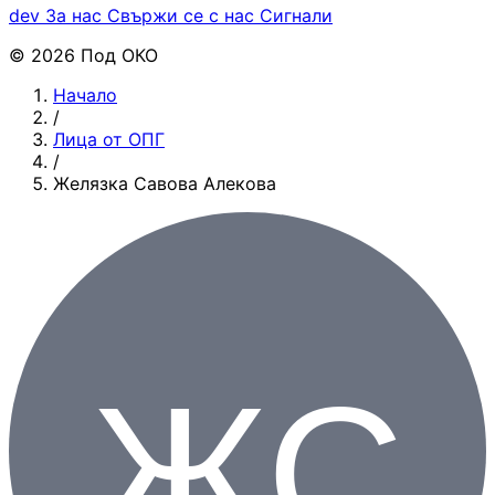
dev
За нас
Свържи се с нас
Сигнали
© 2026 Под ОКО
Начало
/
Лица от ОПГ
/
Желязка Савова Алекова