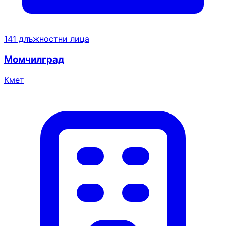
141 длъжностни лица
Момчилград
Кмет