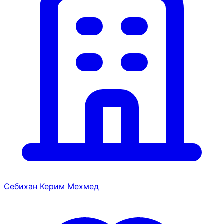
Себихан Керим Мехмед