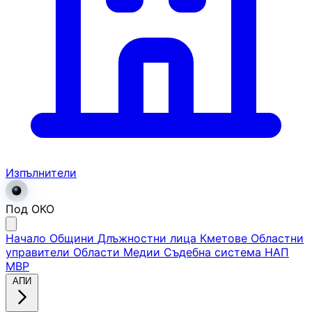
Изпълнители
Под ОКО
Начало
Общини
Длъжностни лица
Кметове
Областни
управители
Области
Медии
Съдебна система
НАП
МВР
АПИ