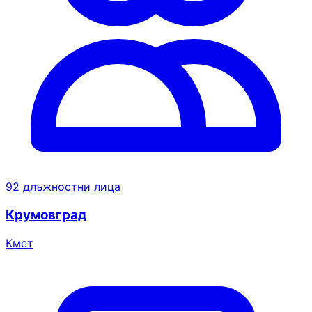
92 длъжностни лица
Крумовград
Кмет