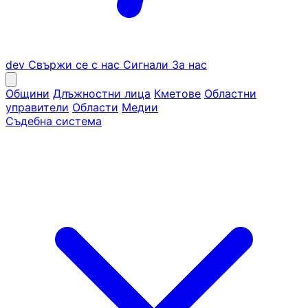
dev
Свържи се с нас
Сигнали
За нас
Общини
Длъжностни лица
Кметове
Областни
управители
Области
Медии
Съдебна система