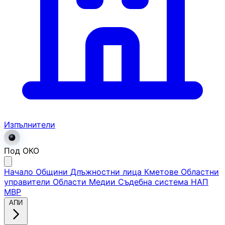
Изпълнители
Под ОКО
Начало
Общини
Длъжностни лица
Кметове
Областни
управители
Области
Медии
Съдебна система
НАП
МВР
АПИ