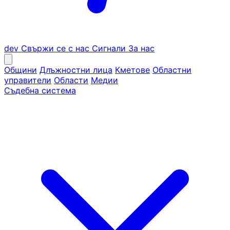
dev
Свържи се с нас
Сигнали
За нас
Общини
Длъжностни лица
Кметове
Областни
управители
Области
Медии
Съдебна система