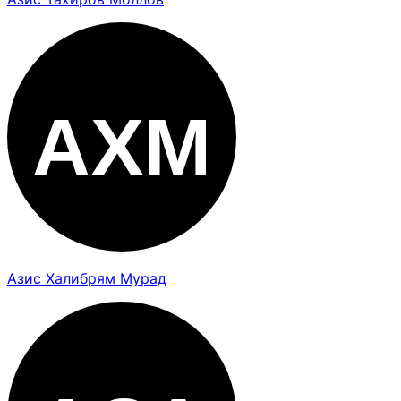
Азис Халибрям Мурад