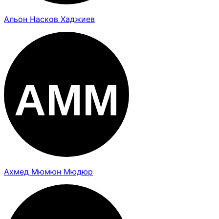
Альон Насков Хаджиев
Ахмед Мюмюн Мюдюр