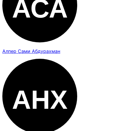
Алпер Сами Абдурахман