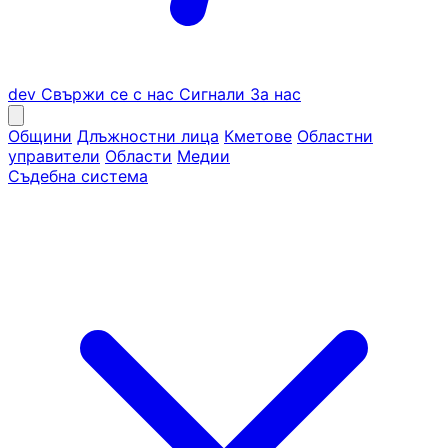
dev
Свържи се с нас
Сигнали
За нас
Общини
Длъжностни лица
Кметове
Областни
управители
Области
Медии
Съдебна система