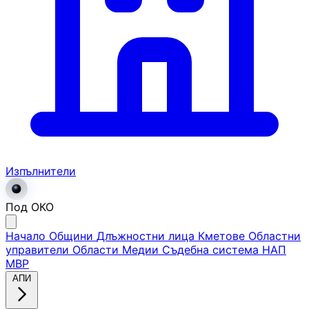
Изпълнители
Под ОКО
Начало
Общини
Длъжностни лица
Кметове
Областни
управители
Области
Медии
Съдебна система
НАП
МВР
АПИ