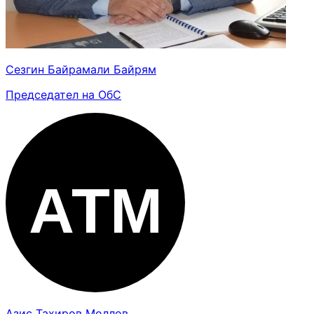
Сезгин Байрамали Байрям
Председател на ОбС
Азис Тахиров Моллов