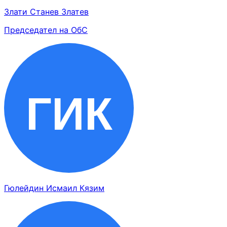
Злати Станев Златев
Председател на ОбС
Гюлейдин Исмаил Кязим