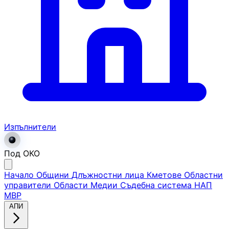
Изпълнители
Под ОКО
Начало
Общини
Длъжностни лица
Кметове
Областни
управители
Области
Медии
Съдебна система
НАП
МВР
АПИ