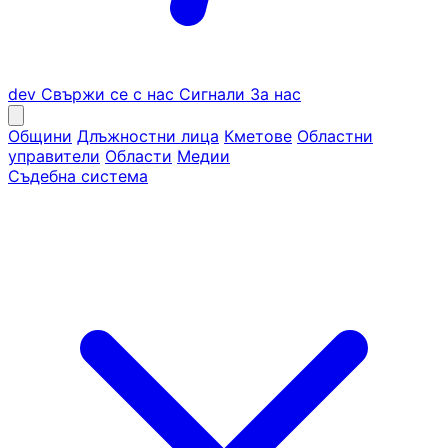
dev
Свържи се с нас
Сигнали
За нас
Общини
Длъжностни лица
Кметове
Областни
управители
Области
Медии
Съдебна система