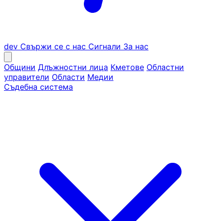
dev
Свържи се с нас
Сигнали
За нас
Общини
Длъжностни лица
Кметове
Областни
управители
Области
Медии
Съдебна система