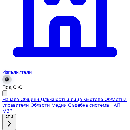
Изпълнители
Под ОКО
Начало
Общини
Длъжностни лица
Кметове
Областни
управители
Области
Медии
Съдебна система
НАП
МВР
АПИ