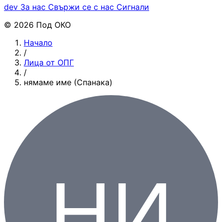
dev
За нас
Свържи се с нас
Сигнали
© 2026 Под ОКО
Начало
/
Лица от ОПГ
/
нямаме име (Спанака)