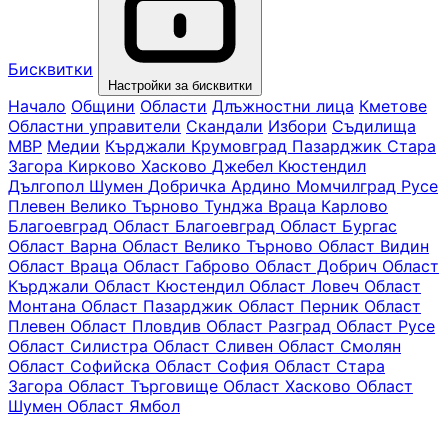
Бисквитки
Настройки за бисквитки
Начало
Общини
Области
Длъжностни лица
Кметове
Областни управители
Скандали
Избори
Съдилища
МВР
Медии
Кърджали
Крумовград
Пазарджик
Стара
Загора
Кирково
Хасково
Джебел
Кюстендил
Дългопол
Шумен
Добричка
Ардино
Момчилград
Русе
Плевен
Велико Търново
Тунджа
Враца
Карлово
Благоевград
Oбласт Благоевград
Област Бургас
Област Варна
Област Велико Търново
Област Видин
Област Враца
Област Габрово
Област Добрич
Област
Кърджали
Област Кюстендил
Област Ловеч
Област
Монтана
Област Пазарджик
Област Перник
Област
Плевен
Област Пловдив
Област Разград
Област Русе
Област Силистра
Област Сливен
Област Смолян
Област Софийска
Област София
Област Стара
Загора
Област Търговище
Област Хасково
Област
Шумен
Област Ямбол