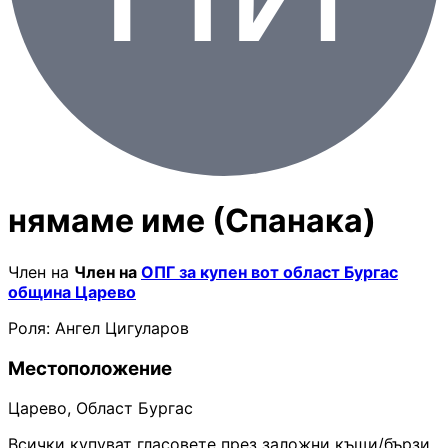
нямаме име (Спанака)
Член на
Член на
ОПГ за купен вот област Бургас
община Царево
Роля: Ангел Цигуларов
Местоположение
Царево, Област Бургас
Всички купуват гласовете през заложни къщи/бързи