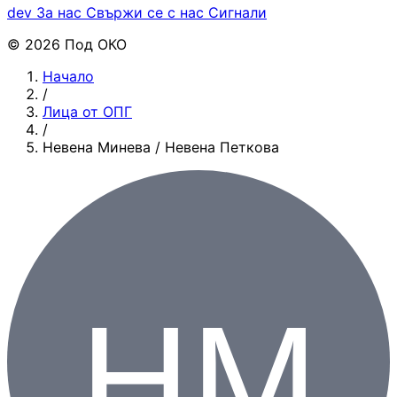
dev
За нас
Свържи се с нас
Сигнали
© 2026 Под ОКО
Начало
/
Лица от ОПГ
/
Невена Минева / Невена Петкова