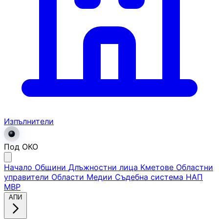
Изпълнители
Под ОКО
Начало
Общини
Длъжностни лица
Кметове
Областни
управители
Области
Медии
Съдебна система
НАП
МВР
АПИ