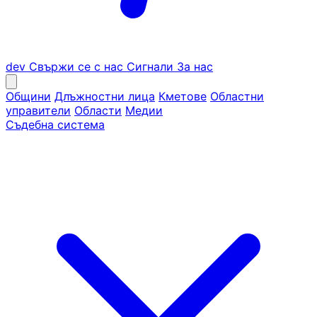
dev
Свържи се с нас
Сигнали
За нас
Общини
Длъжностни лица
Кметове
Областни
управители
Области
Медии
Съдебна система