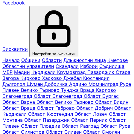
Facebook
Бисквитки
Настройки за бисквитки
Начало
Общини
Области
Длъжностни лица
Кметове
Областни управители
Скандали
Избори
Съдилища
МВР
Медии
Кърджали
Крумовград
Пазарджик
Стара
Загора
Кирково
Хасково
Джебел
Кюстендил
Дългопол
Шумен
Добричка
Ардино
Момчилград
Русе
Плевен
Велико Търново
Тунджа
Враца
Карлово
Благоевград
Oбласт Благоевград
Област Бургас
Област Варна
Област Велико Търново
Област Видин
Област Враца
Област Габрово
Област Добрич
Област
Кърджали
Област Кюстендил
Област Ловеч
Област
Монтана
Област Пазарджик
Област Перник
Област
Плевен
Област Пловдив
Област Разград
Област Русе
Област Силистра
Област Сливен
Област Смолян