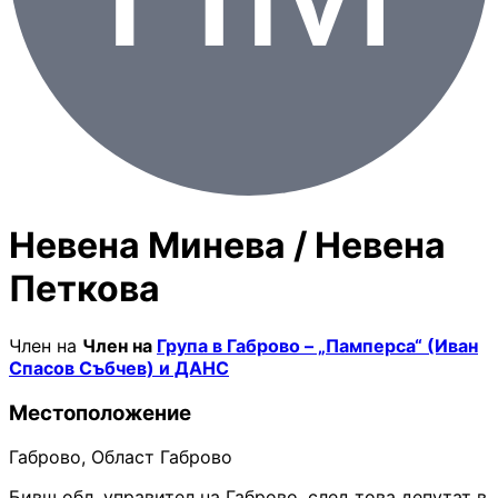
Невена Минева / Невена
Петкова
Член на
Член на
Група в Габрово – „Памперса“ (Иван
Спасов Събчев) и ДАНС
Местоположение
Габрово, Област Габрово
Бивш обл. управител на Габрово, след това депутат в