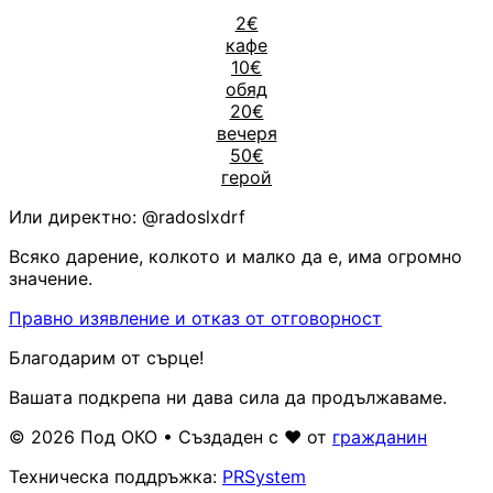
2€
кафе
10€
обяд
20€
вечеря
50€
герой
Или директно:
@radoslxdrf
Всяко дарение, колкото и малко да е, има огромно
значение.
Правно изявление и отказ от отговорност
Благодарим от сърце!
Вашата подкрепа ни дава сила да продължаваме.
© 2026 Под ОКО • Създаден с ❤ от
гражданин
Техническа поддръжка:
PRSystem