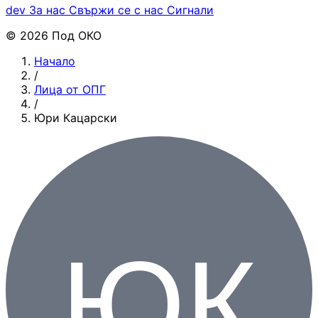
dev
За нас
Свържи се с нас
Сигнали
© 2026 Под ОКО
Начало
/
Лица от ОПГ
/
Юри Кацарски