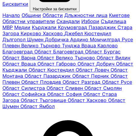
Бисквитки
Настройки за бисквитки
Начало
Общини
Области
Длъжностни лица
Кметове
Областни управители
Скандали
Избори
Съдилища
МВР
Медии
Кърджали
Крумовград
Пазарджик
Стара
Загора
Кирково
Хасково
Джебел
Кюстендил
Дългопол
Шумен
Добричка
Ардино
Момчилград
Русе
Плевен
Велико Търново
Тунджа
Враца
Карлово
Благоевград
Oбласт Благоевград
Област Бургас
Област Варна
Област Велико Търново
Област Видин
Област Враца
Област Габрово
Област Добрич
Област
Кърджали
Област Кюстендил
Област Ловеч
Област
Монтана
Област Пазарджик
Област Перник
Област
Плевен
Област Пловдив
Област Разград
Област Русе
Област Силистра
Област Сливен
Област Смолян
Област Софийска
Област София
Област Стара
Загора
Област Търговище
Област Хасково
Област
Шумен
Област Ямбол