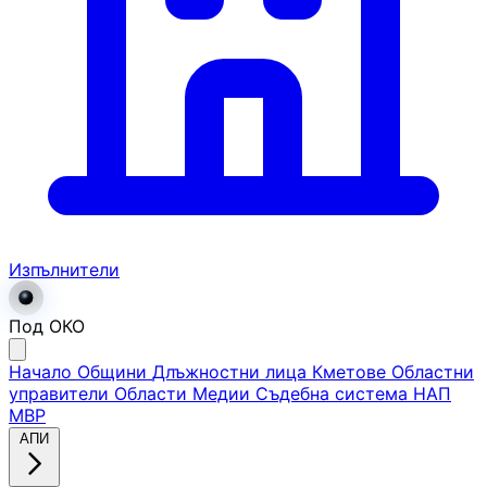
Изпълнители
Под ОКО
Начало
Общини
Длъжностни лица
Кметове
Областни
управители
Области
Медии
Съдебна система
НАП
МВР
АПИ