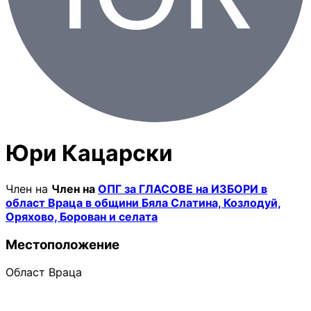
Юри Кацарски
Член на
Член на
ОПГ за ГЛАСОВЕ на ИЗБОРИ в
област Враца в общини Бяла Слатина, Козлодуй,
Оряхово, Борован и селата
Местоположение
Област Враца