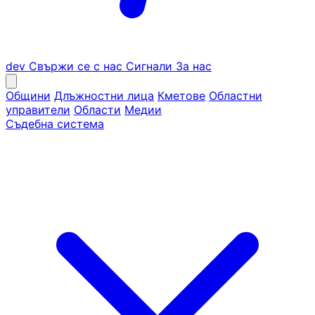
dev
Свържи се с нас
Сигнали
За нас
Общини
Длъжностни лица
Кметове
Областни
управители
Области
Медии
Съдебна система