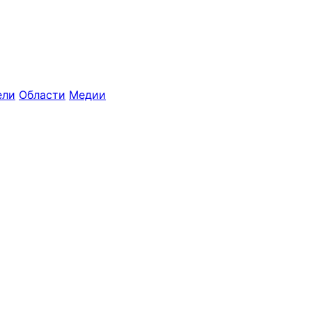
ели
Области
Медии