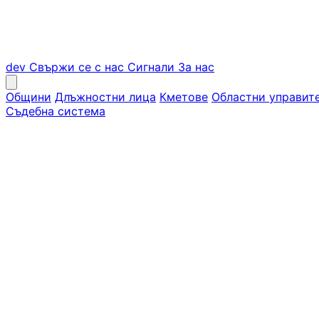
dev
Свържи се с нас
Сигнали
За нас
Общини
Длъжностни лица
Кметове
Областни управит
Съдебна система