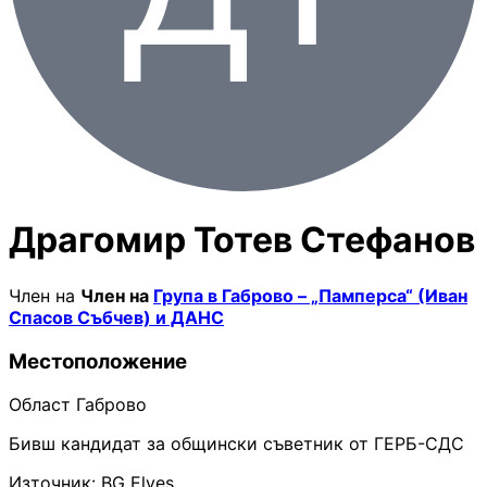
Драгомир Тотев Стефанов
Член на
Член на
Група в Габрово – „Памперса“ (Иван
Спасов Събчев) и ДАНС
Местоположение
Област Габрово
Бивш кандидат за общински съветник от ГЕРБ-СДС
Източник: BG Elves