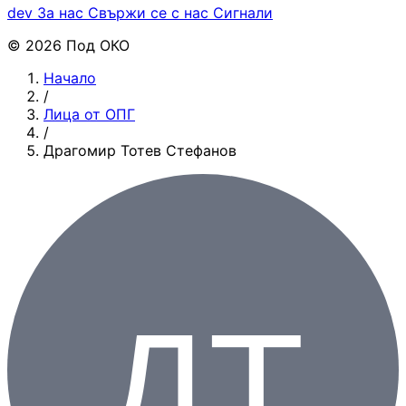
dev
За нас
Свържи се с нас
Сигнали
© 2026 Под ОКО
Начало
/
Лица от ОПГ
/
Драгомир Тотев Стефанов