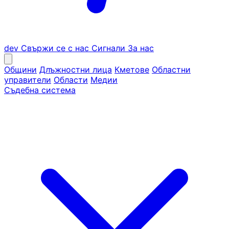
dev
Свържи се с нас
Сигнали
За нас
Общини
Длъжностни лица
Кметове
Областни
управители
Области
Медии
Съдебна система