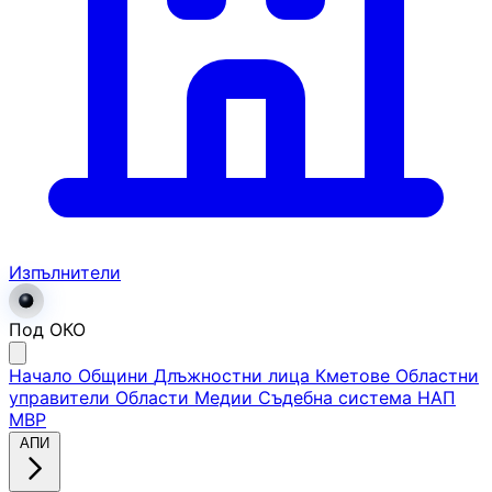
Изпълнители
Под ОКО
Начало
Общини
Длъжностни лица
Кметове
Областни
управители
Области
Медии
Съдебна система
НАП
МВР
АПИ