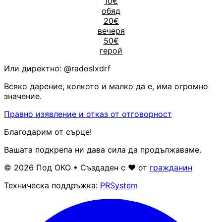
10€
обяд
20€
вечеря
50€
герой
Или директно:
@radoslxdrf
Всяко дарение, колкото и малко да е, има огромно
значение.
Правно изявление и отказ от отговорност
Благодарим от сърце!
Вашата подкрепа ни дава сила да продължаваме.
© 2026 Под ОКО • Създаден с ❤ от
гражданин
Техническа поддръжка:
PRSystem