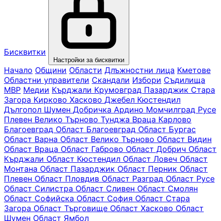
Бисквитки
Настройки за бисквитки
Начало
Общини
Области
Длъжностни лица
Кметове
Областни управители
Скандали
Избори
Съдилища
МВР
Медии
Кърджали
Крумовград
Пазарджик
Стара
Загора
Кирково
Хасково
Джебел
Кюстендил
Дългопол
Шумен
Добричка
Ардино
Момчилград
Русе
Плевен
Велико Търново
Тунджа
Враца
Карлово
Благоевград
Oбласт Благоевград
Област Бургас
Област Варна
Област Велико Търново
Област Видин
Област Враца
Област Габрово
Област Добрич
Област
Кърджали
Област Кюстендил
Област Ловеч
Област
Монтана
Област Пазарджик
Област Перник
Област
Плевен
Област Пловдив
Област Разград
Област Русе
Област Силистра
Област Сливен
Област Смолян
Област Софийска
Област София
Област Стара
Загора
Област Търговище
Област Хасково
Област
Шумен
Област Ямбол