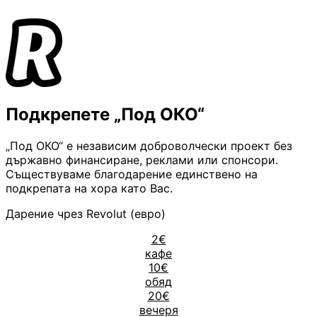
Подкрепете „Под ОКО“
„Под ОКО“ е независим доброволчески проект без
държавно финансиране, реклами или спонсори.
Съществуваме благодарение единствено на
подкрепата на хора като Вас.
Дарение чрез Revolut (евро)
2€
кафе
10€
обяд
20€
вечеря