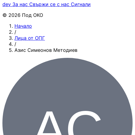
dev
За нас
Свържи се с нас
Сигнали
© 2026 Под ОКО
Начало
/
Лица от ОПГ
/
Азис Симеонов Методиев