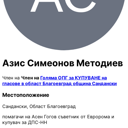
Азис Симеонов Методиев
Член на
Член на
Голяма ОПГ за КУПУВАНЕ на
гласове в област Благоевград община Сандански
Местоположение
Сандански, Oбласт Благоевград
помагачи на Асен Гогов съветник от Евророма и
купувач за ДПС-НН