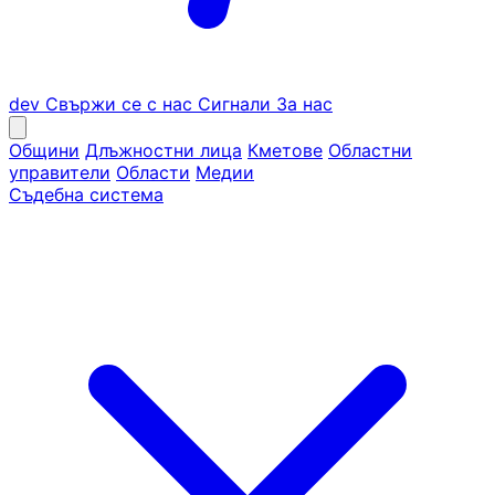
dev
Свържи се с нас
Сигнали
За нас
Общини
Длъжностни лица
Кметове
Областни
управители
Области
Медии
Съдебна система