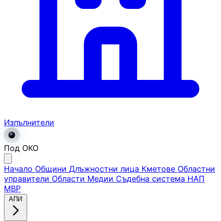
Изпълнители
Под ОКО
Начало
Общини
Длъжностни лица
Кметове
Областни
управители
Области
Медии
Съдебна система
НАП
МВР
АПИ