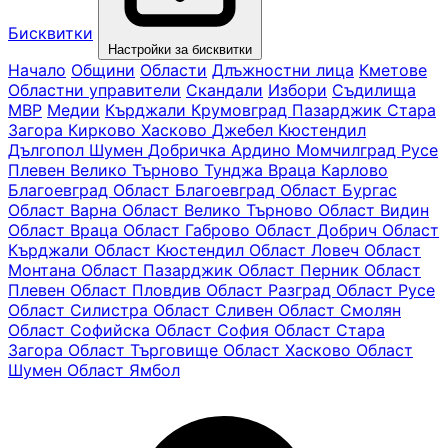
Бисквитки
Настройки за бисквитки
Начало
Общини
Области
Длъжностни лица
Кметове
Областни управители
Скандали
Избори
Съдилища
МВР
Медии
Кърджали
Крумовград
Пазарджик
Стара
Загора
Кирково
Хасково
Джебел
Кюстендил
Дългопол
Шумен
Добричка
Ардино
Момчилград
Русе
Плевен
Велико Търново
Тунджа
Враца
Карлово
Благоевград
Oбласт Благоевград
Област Бургас
Област Варна
Област Велико Търново
Област Видин
Област Враца
Област Габрово
Област Добрич
Област
Кърджали
Област Кюстендил
Област Ловеч
Област
Монтана
Област Пазарджик
Област Перник
Област
Плевен
Област Пловдив
Област Разград
Област Русе
Област Силистра
Област Сливен
Област Смолян
Област Софийска
Област София
Област Стара
Загора
Област Търговище
Област Хасково
Област
Шумен
Област Ямбол